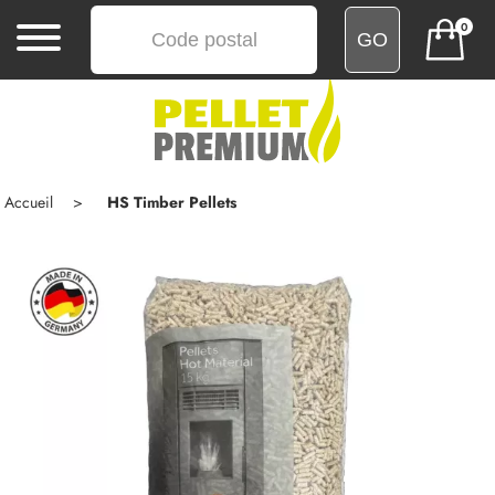
0
MENU
ACCUEIL
ACHATS
Accueil
HS Timber Pellets
GROUPÉS
COMMENTAIRES
LIVRAISON
BLOG
CONTACT