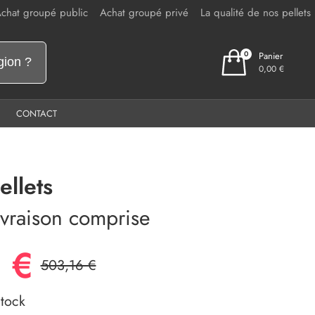
chat groupé public
Achat groupé privé
La qualité de nos pellets
0
Panier
0,00 €
CONTACT
ellets
livraison comprise
 €
503,16 €
tock