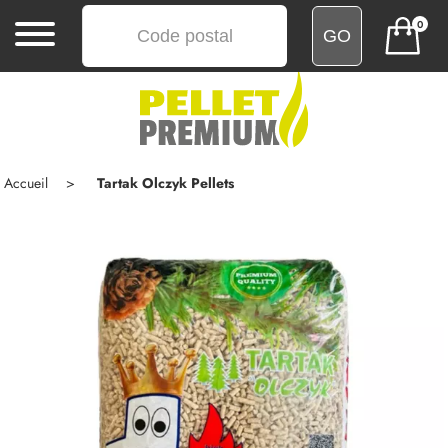
0
MENU
ACCUEIL
ACHATS
Accueil
Tartak Olczyk Pellets
GROUPÉS
COMMENTAIRES
LIVRAISON
BLOG
CONTACT