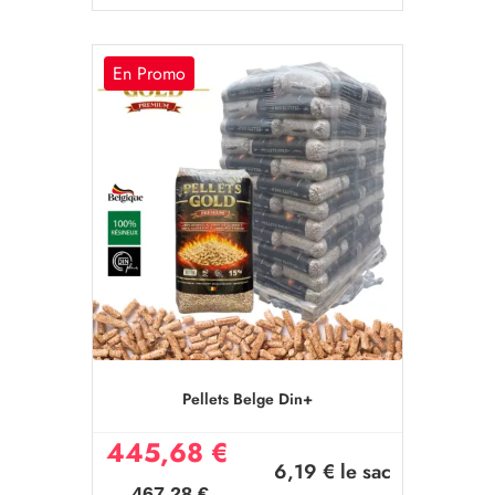
En Promo
Pellets Belge Din+
445,68 €
6,19 €
le sac
467,28 €