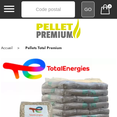
0
MENU
ACCUEIL
ACHATS
Accueil
Pellets Total Premium
GROUPÉS
COMMENTAIRES
LIVRAISON
BLOG
CONTACT