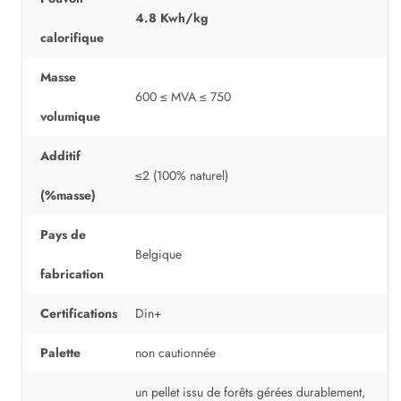
4.8 Kwh/kg
calorifique
Masse
600 ≤ MVA ≤ 750
volumique
Additif
≤2 (100% naturel)
(%masse)
Pays de
Belgique
fabrication
Certifications
Din+
Palette
non cautionnée
un pellet issu de forêts gérées durablement,