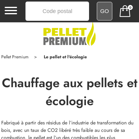
0
MENU
ACCUEIL
ACHATS
Pellet Premium
Le pellet et l'écologie
GROUPÉS
COMMENTAIRES
Chauffage aux pellets et
LIVRAISON
écologie
BLOG
CONTACT
Fabriqué à partir des résidus de l’industrie de transformation du
bois, avec un taux de CO2 libéré très faible au cours de sa
combustion,
le pellet
est l’un des combustibles les plus